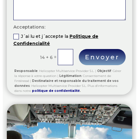
Acceptations:
J´ai lu et j´accepte la
Politique de
Confidencialité
Envoyer
=
14 + 6
Responsable
: Helicopter Multiservice Provider S.L. |
Objectif
: Gérer
la réponse à votre question |
Légitimation
: Consentement de
l'intéressé |
Destinataire et responsable du traitement de vos
données
: Helicopter Multiservice Provider S.L. Plus d'informations
dans notre
politique de
confidentialité
.