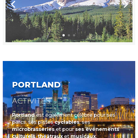
PORTLAND
ACTIVITÉS
Portland
est également célèbre pour ses
parcs, ses pistes
cyclables
, ses
microbrasseries
et pour
ses événements
culturels
,
théâtraux
et
musicaux
.